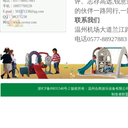
评。志存高远,锐意
电话：0577-88927883
手机：18957769229
的伙伴一路同行,一
E-mail：
501371238@qq.com
QQ：501371238
联系我们
网址：www.syctoy.com
温州机场大道兰江路
电话0577-8892788
浙ICP备09031540号-2 版权所有：温州合商游乐设备有限公司 
制造者联盟