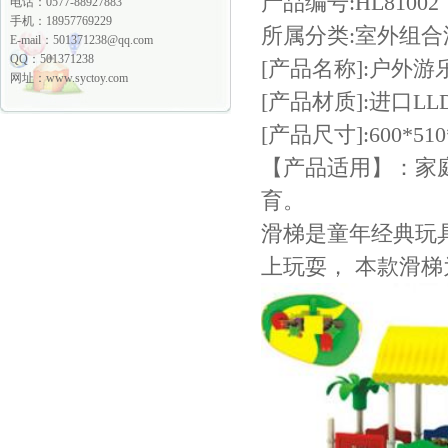
产品编号:HL81002
电话：0577-88927883
手机：18957769229
所属分类:室外组合
E-mail：
501371238@qq.com
QQ：501371238
[产品名称]:户外游
网址：www.syctoy.com
[产品材质]:进口L
[产品尺寸]:600*510
【产品适用】：家庭
育。
滑梯是童年经典玩
上玩耍， 本款滑