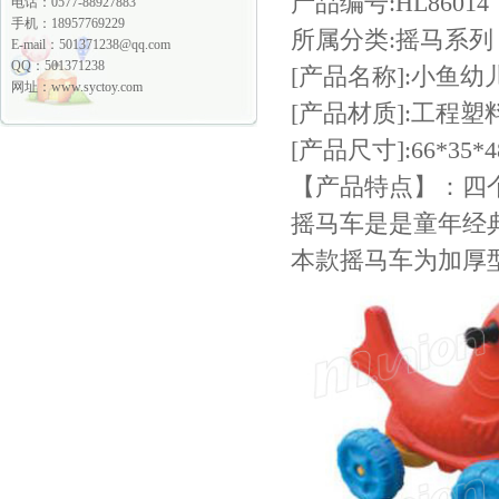
产品编号:HL86014
电话：0577-88927883
手机：18957769229
所属分类:摇马系列
E-mail：
501371238@qq.com
QQ：501371238
[产品名称]:小鱼幼
网址：www.syctoy.com
[产品材质]:工程塑
[产品尺寸]:66*35*4
【产品特点】：四
摇马车是是童年经
本款摇马车为加厚