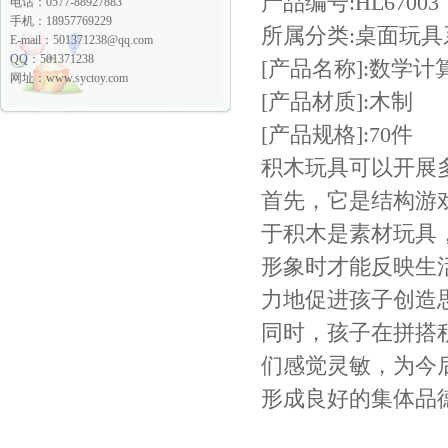
产品编号:HL67003
电话：0577-88927883
手机：18957769229
所属分类:桌面玩具
E-mail：
501371238@qq.com
QQ：501371238
[产品名称]:数学计
网址：www.syctoy.com
[产品材质]:木制
[产品规格]:70件
积木玩具可以开展
首先，它是结构游
于积木是素材玩具
形象时才能反映生
力地促进孩子创造
同时，孩子在拼搭
们感觉灵敏，为今
形成良好的集体品